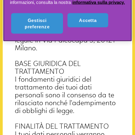
CHI E’ IL TITOLARE DEL
informazioni, consulta la nostra
informativa sulla privacy.
TRATTAMENTO?
Il Titolare del trattamento (di
Gestisci
Accetta
seguito “Titolare”) è Boing S.p.A.
preferenze
(di seguito “Boing”) con sede
legale in Via Paleocapa 3, 20121
Milano.
BASE GIURIDICA DEL
TRATTAMENTO
I fondamenti giuridici del
trattamento dei tuoi dati
personali sono il consenso da te
rilasciato nonché l’adempimento
di obblighi di legge.
FINALITÀ DEL TRATTAMENTO
I tuoi dati personali verranno