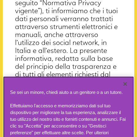
seguito “Normativa Privacy
vigente”), ti informiamo che i tuoi
dati personali verranno trattati
attraverso strumenti elettronici e
manuali, anche attraverso
l’utilizzo dei social network, in
Italia e all’estero. La presente
informativa, redatta sulla base
del principio della trasparenza e
di tutti gli elementi richiesti dal
GDPR, è articolata in singole
sezioni ognuna delle quali tratta
Se sei un minore, chiedi aiuto a un genitore o a un tutore.
uno specifico argomento in modo
da renderti la lettura più rapida,
Effettuiamo l'accesso e memorizziamo dati sul tuo
dispositivo per migliorare la tua esperienza, analizzare il
agevole e di facile comprensione
tuo utilizzo del nostro sito e fornirti contenuti e annunci. Fai
(nel seguito l’”Informativa”).
clic su "Accetta" per acconsentire o su "Gestisci
preferenze" per effettuare altre scelte. Per ulteriori